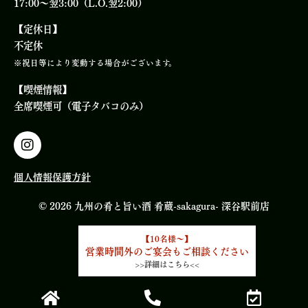
17:00～翌3:00（L.O.翌2:00）
【定休日】
不定休
※祝日等により変動する場合がございます。
【喫煙情報】
全席喫煙可（電子タバコのみ）
個人情報保護方針
© 2026 九州の肴と旨い酒 肴蔵-sakagura- 深谷駅前店
【10名様～】
営業時間外のご宴会もご相談ください
>>詳細はこちら<<